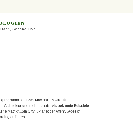
ologien
Flash, Second Live
ikprogramm stellt 3ds Max dar.
Es wird für
, Architektur und mehr genutzt. Als bekannte Beispiele
he Matrix“, „Sin City“, „Planet der Affen“, „Ages of
arding anführen.