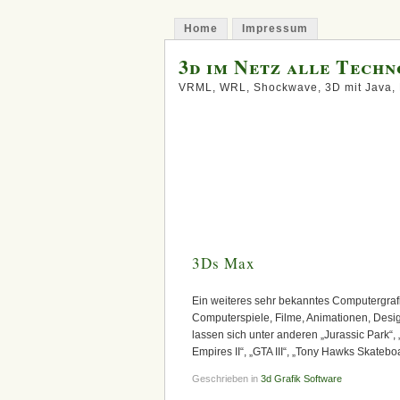
Home
Impressum
3d im Netz alle Techn
VRML, WRL, Shockwave, 3D mit Java, 
3Ds Max
Ein weiteres sehr bekanntes Computergraf
Computerspiele, Filme, Animationen, Design
lassen sich unter anderen „Jurassic Park“, „T
Empires II“, „GTA III“, „Tony Hawks Skatebo
Geschrieben in
3d Grafik Software